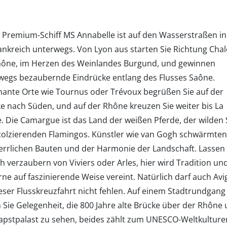
 Premium-Schiff MS Annabelle ist auf den Wasserstraßen in
ankreich unterwegs. Von Lyon aus starten Sie Richtung Chal
aône, im Herzen des Weinlandes Burgund, und gewinnen
wegs bezaubernde Eindrücke entlang des Flusses Saône.
ante Orte wie Tournus oder Trévoux begrüßen Sie auf der
ke nach Süden, und auf der Rhône kreuzen Sie weiter bis La
. Die Camargue ist das Land der weißen Pferde, der wilden 
tolzierenden Flamingos. Künstler wie van Gogh schwärmten
errlichen Bauten und der Harmonie der Landschaft. Lassen
ch verzaubern von Viviers oder Arles, hier wird Tradition un
ne auf faszinierende Weise vereint. Natürlich darf auch Av
ieser Flusskreuzfahrt nicht fehlen. Auf einem Stadtrundgang
 Sie Gelegenheit, die 800 Jahre alte Brücke über der Rhône
apstpalast zu sehen, beides zählt zum UNESCO-Weltkulture