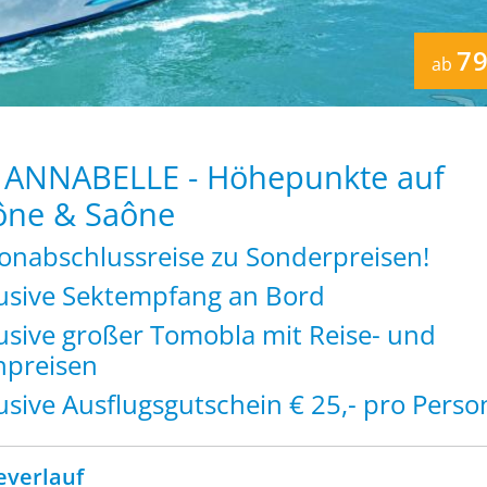
79
ab
 ANNABELLE - Höhepunkte auf
ône & Saône
sonabschlussreise zu Sonderpreisen!
lusive Sektempfang an Bord
usive großer Tomobla mit Reise- und
hpreisen
usive Ausflugsgutschein € 25,- pro Pers
everlauf