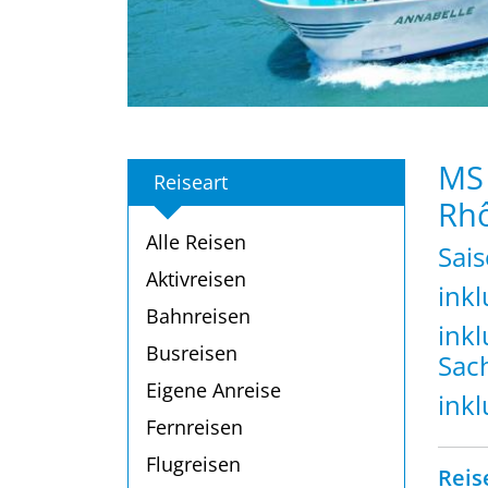
MS
Reiseart
Rh
Alle Reisen
Sai
Aktivreisen
ink
Bahnreisen
inkl
Busreisen
Sac
Eigene Anreise
inkl
Fernreisen
Flugreisen
Reis