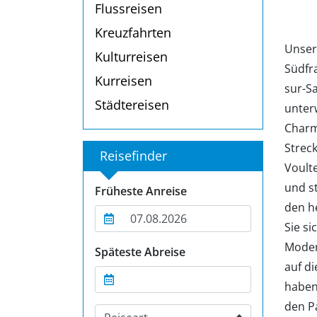
Flussreisen
Kreuzfahrten
Unser
Kulturreisen
Südfr
Kurreisen
sur-S
Städtereisen
unter
Charm
Strec
Reisefinder
Voulte
und s
Früheste Anreise
den h
Sie si
Moder
Späteste Abreise
auf d
haben
den P