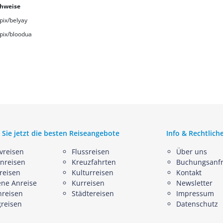
chweise
pix/belyay
pix/bloodua
 Sie jetzt die besten Reiseangebote
Info & Rechtlich
ivreisen
Flussreisen
Über uns
nreisen
Kreuzfahrten
Buchungsanf
reisen
Kulturreisen
Kontakt
ene Anreise
Kurreisen
Newsletter
nreisen
Städtereisen
Impressum
greisen
Datenschutz