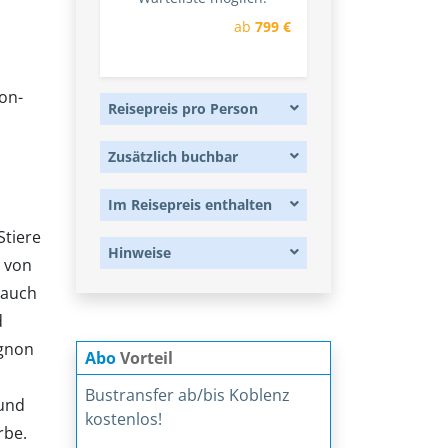
ab
799 €
on-
Reisepreis pro Person
Zusätzlich buchbar
Im Reisepreis enthalten
Stiere
Hinweise
 von
 auch
d
ignon
Abo
Vorteil
Bustransfer ab/bis Koblenz
 und
kostenlos!
rbe.