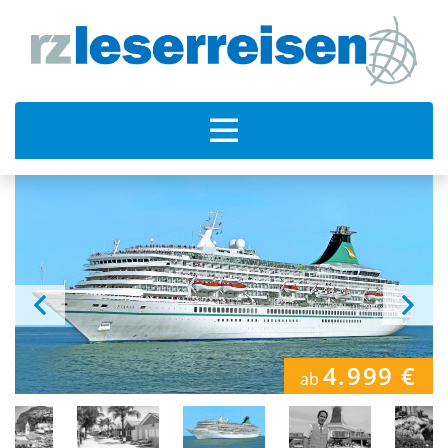
4.999 €
ab