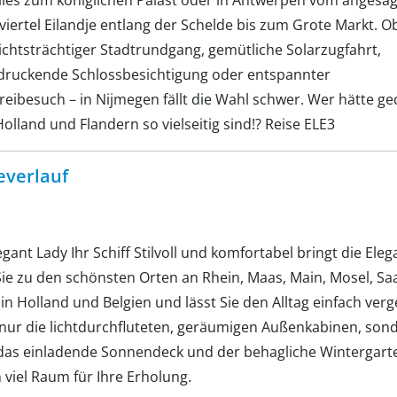
lles zum königlichen Palast oder in Antwerpen vom angesa
iertel Eilandje entlang der Schelde bis zum Grote Markt. O
ichtsträchtiger Stadtrundgang, gemütliche Solarzugfahrt,
druckende Schlossbesichtigung oder entspannter
reibesuch – in Nijmegen fällt die Wahl schwer. Wer hätte ge
olland und Flandern so vielseitig sind!? Reise ELE3
everlauf
gant Lady Ihr Schiff Stilvoll und komfortabel bringt die Eleg
Sie zu den schönsten Orten an Rhein, Maas, Main, Mosel, Sa
in Holland und Belgien und lässt Sie den Alltag einfach ver
 nur die lichtdurchfluteten, geräumigen Außenkabinen, son
das einladende Sonnendeck und der behagliche Wintergart
 viel Raum für Ihre Erholung.