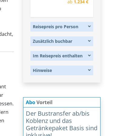
gten
ab
1.234 €
b
Reisepreis pro Person
dacht,
Zusätzlich buchbar
Im Reisepreis enthalten
Hinweise
ant
ar
Abo
Vorteil
gessen.
dern
Der Bustransfer ab/bis
Koblenz und das
en
Getränkepaket Basis sind
inklusive!