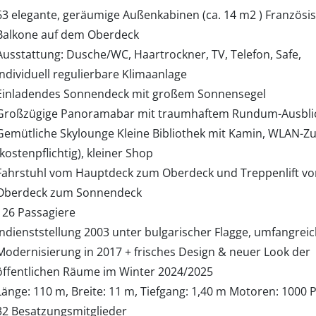
63 elegante, geräumige Außenkabinen (ca. 14 m2 ) Französi
Balkone auf dem Oberdeck
Ausstattung: Dusche/WC, Haartrockner, TV, Telefon, Safe,
individuell regulierbare Klimaanlage
Einladendes Sonnendeck mit großem Sonnensegel
Großzügige Panoramabar mit traumhaftem Rundum-Ausbli
Gemütliche Skylounge Kleine Bibliothek mit Kamin, WLAN-Z
(kostenpflichtig), kleiner Shop
Fahrstuhl vom Hauptdeck zum Oberdeck und Treppenlift v
Oberdeck zum Sonnendeck
126 Passagiere
Indienststellung 2003 unter bulgarischer Flagge, umfangrei
Modernisierung in 2017 + frisches Design & neuer Look der
öffentlichen Räume im Winter 2024/2025
Länge: 110 m, Breite: 11 m, Tiefgang: 1,40 m Motoren: 1000 
32 Besatzungsmitglieder