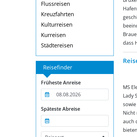
Bruxe
Flussreisen
Hafenv
Kreuzfahrten
gesch
Kulturreisen
beein
Braue
Kurreisen
dass H
Städtereisen
Reis
Reisefinder
Früheste Anreise
MS Ele
Lady 
sowie 
Späteste Abreise
Nicht
auch 
bieten