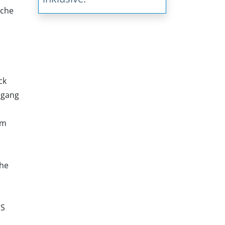
sche
ck
ugang
om
che
PS