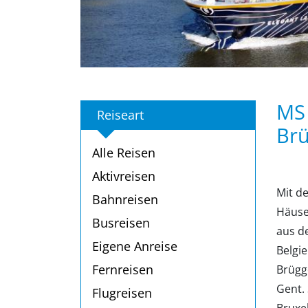
MS 
Reiseart
Brü
Alle Reisen
Aktivreisen
Mit d
Bahnreisen
Häuse
Busreisen
aus d
Eigene Anreise
Belgi
Fernreisen
Brügge
Gent.
Flugreisen