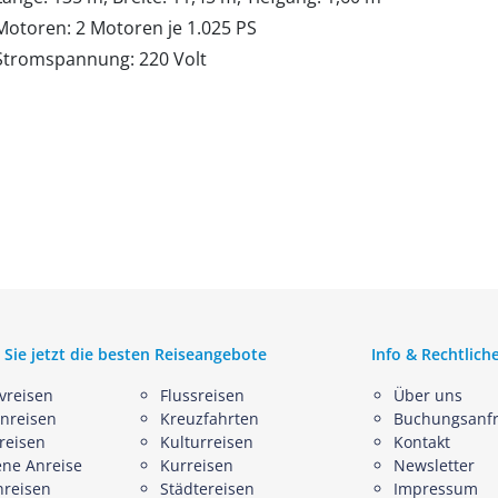
Motoren: 2 Motoren je 1.025 PS
Stromspannung: 220 Volt
 Sie jetzt die besten Reiseangebote
Info & Rechtlich
ivreisen
Flussreisen
Über uns
nreisen
Kreuzfahrten
Buchungsanf
reisen
Kulturreisen
Kontakt
ene Anreise
Kurreisen
Newsletter
nreisen
Städtereisen
Impressum