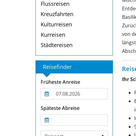
Misch
Flussreisen
Entde
Kreuzfahrten
Basili
Kulturreisen
Zurüc
von d
Kurreisen
längs
Städtereisen
Absch
Reisefinder
Reis
Ihr Sc
Früheste Anreise
Späteste Abreise