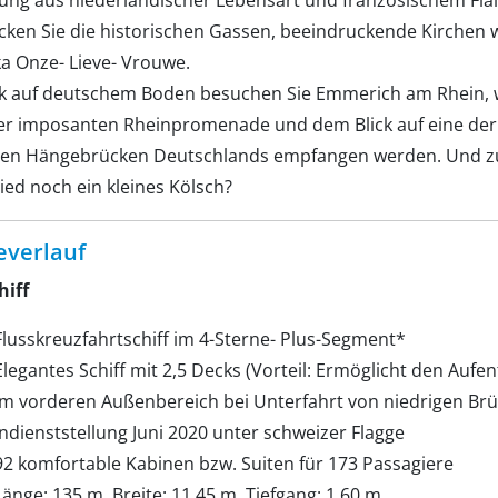
ung aus niederländischer Lebensart und französischem Flai
cken Sie die historischen Gassen, beeindruckende Kirchen w
ka Onze- Lieve- Vrouwe.
k auf deutschem Boden besuchen Sie Emmerich am Rhein, 
er imposanten Rheinpromenade und dem Blick auf eine der
ten Hängebrücken Deutschlands empfangen werden. Und 
ied noch ein kleines Kölsch?
everlauf
hiff
Flusskreuzfahrtschiff im 4-Sterne- Plus-Segment*
Elegantes Schiff mit 2,5 Decks (Vorteil: Ermöglicht den Aufen
im vorderen Außenbereich bei Unterfahrt von niedrigen Br
Indienststellung Juni 2020 unter schweizer Flagge
92 komfortable Kabinen bzw. Suiten für 173 Passagiere
Länge: 135 m, Breite: 11,45 m, Tiefgang: 1,60 m