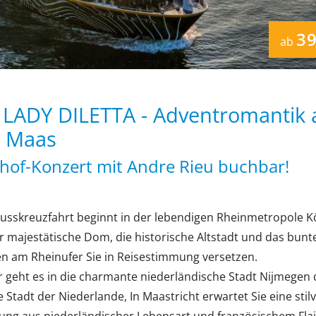
39
ab
LADY DILETTA - Adventromantik 
r Maas
thof-Konzert mit Andre Rieu buchbar!
Flusskreuzfahrt beginnt in der lebendigen Rheinmetropole K
r majestätische Dom, die historische Altstadt und das bunt
en am Rheinufer Sie in Reisestimmung versetzen.
r geht es in die charmante niederländische Stadt Nijmegen 
e Stadt der Niederlande, In Maastricht erwartet Sie eine stilv