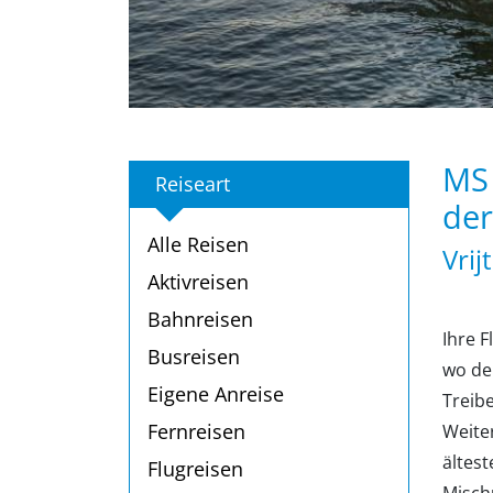
MS 
Reiseart
de
Alle Reisen
Vrij
Aktivreisen
Bahnreisen
Ihre 
Busreisen
wo de
Eigene Anreise
Treib
Fernreisen
Weite
ältest
Flugreisen