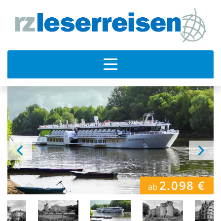
2.098 €
ab