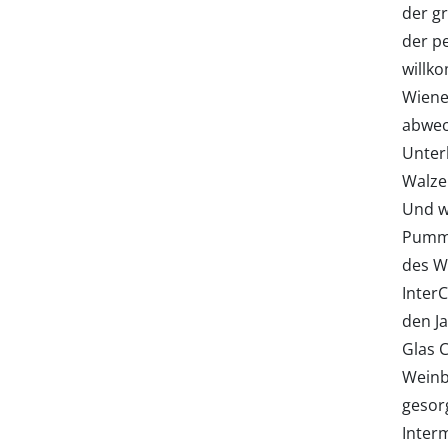
der g
der p
willk
Wiene
abwec
Unter
Walze
Und w
Pumme
des W
InterC
den J
Glas 
Weinb
gesorg
Inter