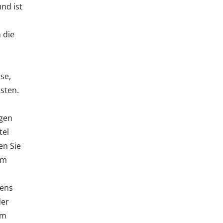
nd ist
 die
se,
sten.
gen
tel
en Sie
em
tens
der
im