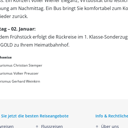
s. Ein Konzert voller Wiener Eleganz, Virtuosität und festlic
ung am Nachmittag. Ein Bus bringt Sie komfortabel zum K
ieder zurück.
ag – 02. Januar:
dem Frühstück erfolgt die Rückreise im 1. Klasse-Sonderzug
GOLD zu Ihrem Heimatbahnhof.
chweise
urismus Christian Stemper
urismus Volker Preusser
rismus Gerhard Weinkirn
 Sie jetzt die besten Reiseangebote
Info & Rechtlich
ivreisen
Flussreisen
Über uns