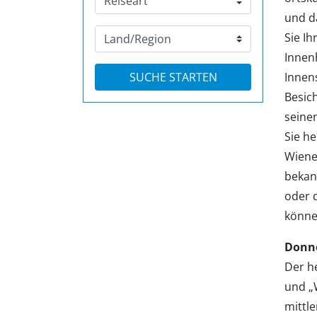
und d
Sie Ih
Innen
Innen
Besic
seine
Sie he
Wiene
bekan
oder 
könne
Donne
Der he
und „W
mittle