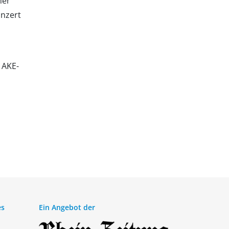
her
onzert
 AKE-
es
Ein Angebot der