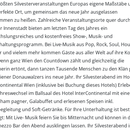
rößten Silvesterveranstaltungen Europas eigene Maßstäbe u
erfekte Ort, um gemeinsam das neue Jahr ausgelassen
ommen zu heißen. Zahlreiche Veranstaltungsorte quer durch
r Innenstadt bieten am letzten Tag des Jahres ein
hslungsreiches und kostenfreies Show-, Musik- und
haltungsprogramm. Bei Live-Musik aus Pop, Rock, Soul, Hou
r und vielem mehr kommen Gäste aus aller Welt auf ihre Ko
enn ganz Wien den Countdown zählt und gleichzeitig die
rin ertönt, dann tanzen Tausende Menschen zu den Klän 
iener Donauwalzers ins neue Jahr. Ihr Silvesterabend im Ho
ontinental Wien (inklusive bei Buchung dieses Hotels) Erleb
ahreswechsel im Ballsaal des Hotel InterContinental mit ein
Cham pagner, Galabuffet und erlesenen Speisen inkl.
egleitung und Soft-Getränke. Für Ihre Unterhaltung ist bes
t: Mit Live- Musik feiern Sie bis Mitternacht und können in 
mezzo Bar den Abend ausklingen lassen. Ihr Silvesterabend 