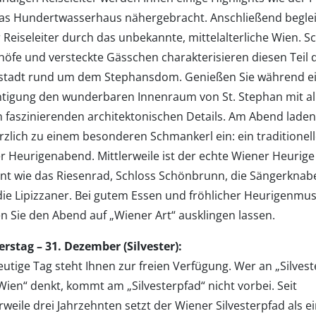
as Hundertwasserhaus nähergebracht. Anschließend beglei
r Reiseleiter durch das unbekannte, mittelalterliche Wien. 
höfe und versteckte Gässchen charakterisieren diesen Teil 
stadt rund um dem Stephansdom. Genießen Sie während e
htigung den wunderbaren Innenraum von St. Stephan mit al
n faszinierenden architektonischen Details. Am Abend laden
rzlich zu einem besonderen Schmankerl ein: ein traditionell
r Heurigenabend. Mittlerweile ist der echte Wiener Heurige
nt wie das Riesenrad, Schloss Schönbrunn, die Sängerknab
die Lipizzaner. Bei gutem Essen und fröhlicher Heurigenmus
n Sie den Abend auf „Wiener Art“ ausklingen lassen.
rstag – 31. Dezember (Silvester):
utige Tag steht Ihnen zur freien Verfügung. Wer an „Silvest
ien“ denkt, kommt am „Silvesterpfad“ nicht vorbei. Seit
rweile drei Jahrzehnten setzt der Wiener Silvesterpfad als e