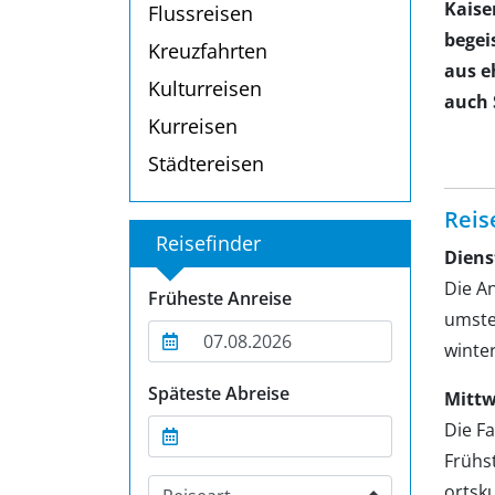
Kaise
Flussreisen
begei
Kreuzfahrten
aus e
Kulturreisen
auch 
Kurreisen
Städtereisen
Reis
Reisefinder
Diens
Die A
Früheste Anreise
umstei
winte
Späteste Abreise
Mittw
Die F
Frühs
ortsku