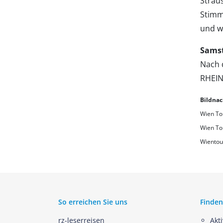
Straus
Stimm
und w
Samst
Nach 
RHEIN
Bildna
Wien To
Wien To
Wientou
So erreichen Sie uns
Finden
rz-leserreisen
Akt