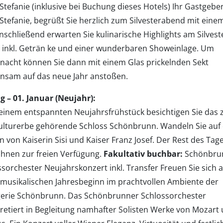
Stefanie (inklusive bei Buchung dieses Hotels) Ihr Gastgeber
 Stefanie, begrüßt Sie herzlich zum Silvesterabend mit eine
 Anschließend erwarten Sie kulinarische Highlights am Silvest
t inkl. Geträn ke und einer wunderbaren Showeinlage. Um
rnacht können Sie dann mit einem Glas prickelnden Sekt
nsam auf das neue Jahr anstoßen.
ag – 01. Januar (Neujahr):
einem entspannten Neujahrsfrühstück besichtigen Sie das
ulturerbe gehörende Schloss Schönbrunn. Wandeln Sie auf
 von Kaiserin Sisi und Kaiser Franz Josef. Der Rest des Tag
 Ihnen zur freien Verfügung.
Fakultativ buchbar:
Schönbru
sorchester Neujahrskonzert inkl. Transfer Freuen Sie sich a
 musikalischen Jahresbeginn im prachtvollen Ambiente der
erie Schönbrunn. Das Schönbrunner Schlossorchester
pretiert in Begleitung namhafter Solisten Werke von Mozart