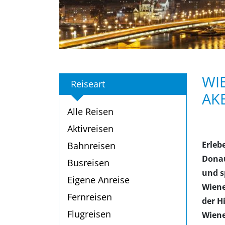
WIE
Reiseart
AK
Alle Reisen
Aktivreisen
Erleb
Bahnreisen
Donau
Busreisen
und s
Eigene Anreise
Wiene
Fernreisen
der H
Flugreisen
Wiene