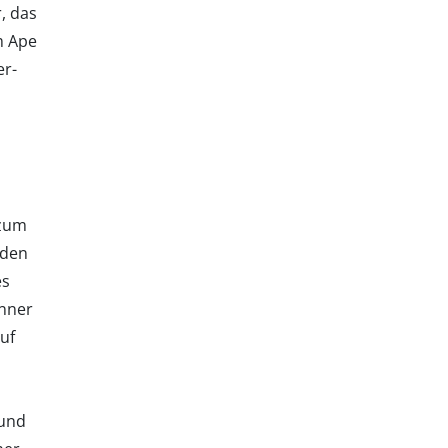
, das
m Ape
er-
 zum
 den
es
nner
uf
 und