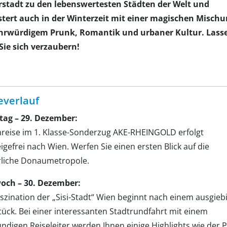
rstadt zu den lebenswertesten Städten der Welt und
stert auch in der Winterzeit mit einer magischen Misch
hrwürdigem Prunk, Romantik und urbaner Kultur. Lass
Sie sich verzaubern!
everlauf
tag – 29. Dezember:
nreise im 1. Klasse-Sonderzug AKE-RHEINGOLD erfolgt
gefrei nach Wien. Werfen Sie einen ersten Blick auf die
rliche Donaumetropole.
och – 30. Dezember:
aszination der „Sisi-Stadt“ Wien beginnt nach einem ausgieb
tück. Bei einer interessanten Stadtrundfahrt mit einem
ndigen Reiseleiter werden Ihnen einige Highlights wie der P