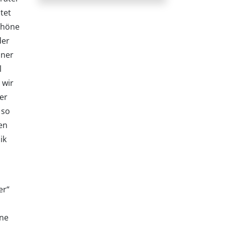
tet
Schöne
der
iner
l
 wir
er
 so
en
ik
er“
ine