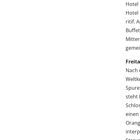
Hotel 
Hotel
ritif.
Buffe
Mitte
gemei
Freit
Nach 
Weltk
Spuren
steht
Schlos
einen
Orang
inter