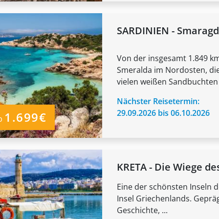
SARDINIEN - Smaragd
Von der insgesamt 1.849 km
Smeralda im Nordosten, di
vielen weißen Sandbuchten m
Nächster Reisetermin:
29.09.2026 bis 06.10.2026
1.699€
b
KRETA - Die Wiege de
Eine der schönsten Inseln d
Insel Griechenlands. Gepräg
Geschichte, ...