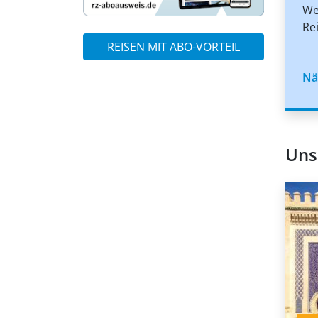
We
Re
REISEN MIT ABO-VORTEIL
Nä
Uns