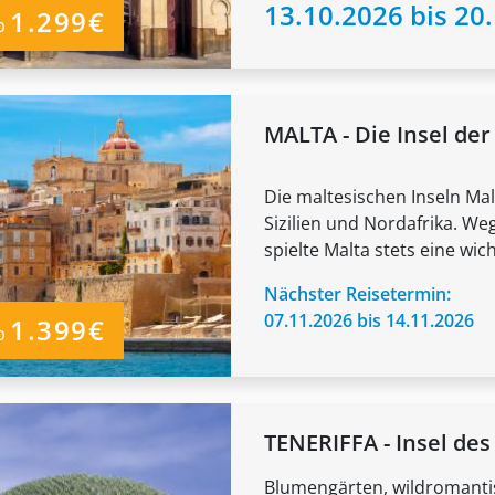
13.10.2026 bis 20
1.299€
b
MALTA - Die Insel der
Die maltesischen Inseln Ma
Sizilien und Nordafrika. We
spielte Malta stets eine wicht
Nächster Reisetermin:
07.11.2026 bis 14.11.2026
1.399€
b
TENERIFFA - Insel des
Blumengärten, wildromanti