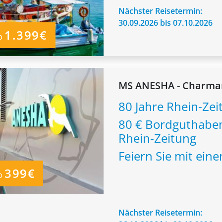
Nächster Reisetermin:
30.09.2026 bis 07.10.2026
1.399€
b
MS ANESHA - Charma
80 Jahre Rhein-Zei
80 € Bordguthabe
Rhein-Zeitung
Feiern Sie mit ei
399€
b
Nächster Reisetermin: