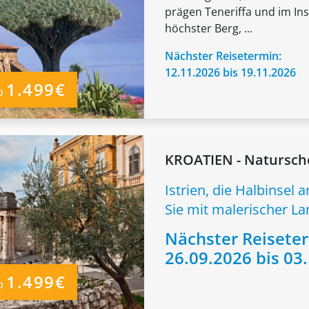
prägen Teneriffa und im In
höchster Berg, ...
Nächster Reisetermin:
12.11.2026 bis 19.11.2026
1.499€
b
KROATIEN - Naturschö
Istrien, die Halbinsel 
Sie mit malerischer La
Nächster Reisete
26.09.2026 bis 03
1.499€
b