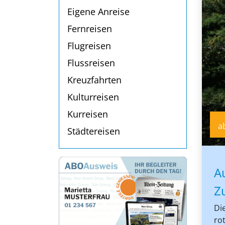
Eigene Anreise
Fernreisen
Flugreisen
Flussreisen
Kreuzfahrten
Kulturreisen
Kurreisen
a
Städtereisen
A
Z
Di
ro